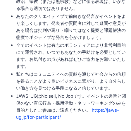
政治、宗教（または無宗教）などに係る表現は、いかな
る場合も適切ではありません。
あなたのクリエイティブで前向きな発言がイベントをよ
り楽しくします。発表者や質問者に対して疑問や意見が
ある場合は批判や罵り・嘲りではなく提案と課題解決の
態度でポジティブな発言を心がけましょう。
全てのイベントは有志のボランティアにより非営利目的
にて運営され、いつでもあなたの手助けを必要としてい
ます。お気付きの点があればぜひご協力をお願いいたし
ます。
私たちはコミュニティへの貢献を通じて社会からの信頼
を得ることがより良いビジネスに繋がり、より自分らし
い働き方を見つける手段になると信じています。
JAWS-UGはNo sell, No Jobです。イベントの趣旨と関
係のない宣伝行為・採用活動・ネットワーキングのみを
目的としたご参加はご遠慮ください。
https://jaws-
ug.jp/for-participant/